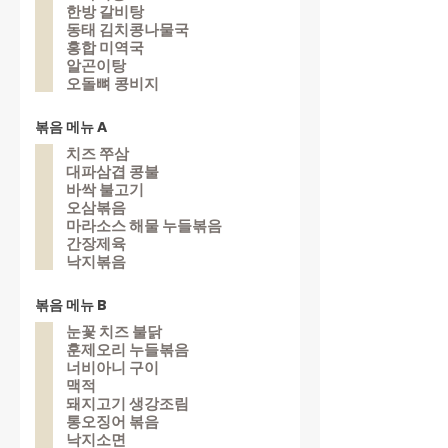
한방 갈비탕
동태 김치콩나물국
홍합 미역국
알곤이탕
오돌뼈 콩비지
볶음 메뉴 A
치즈 쭈삼
대파삼겹 콩불
바싹 불고기
오삼볶음
마라소스 해물 누들볶음
간장제육
낙지볶음
볶음 메뉴 B
눈꽃 치즈 불닭
훈제오리 누들볶음
너비아니 구이
맥적
돼지고기 생강조림
통오징어 볶음
낙지소면