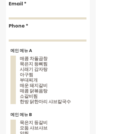
Email
Phone
메인 메뉴 A
매콤 차돌곱창
묵은지 등뼈찜
시래기 감자탕
아구찜
부대찌개
매운 돼지갈비
매콤 닭볶음탕
소갈비찜
한방 닭한마리 샤브칼국수
메인 메뉴 B
묵은지 등갈비
모둠 샤브샤브
알찜