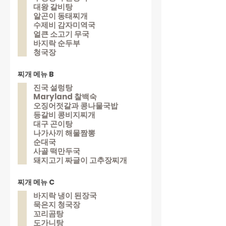
대왕 갈비탕
알곤이 동태찌개
수제비 감자미역국
얼큰 소고기 무국
바지락 순두부
청국장
찌개 메뉴 B
진국 설렁탕
Maryland 찰백숙
오징어젓갈과 콩나물국밥
등갈비 콩비지찌개
대구 곤이탕
나가사끼 해물짬뽕
순대국
사골 떡만두국
돼지고기 짜글이 고추장찌개
찌개 메뉴 C
바지락 냉이 된장국
묵은지 청국장
꼬리곰탕
도가니탕