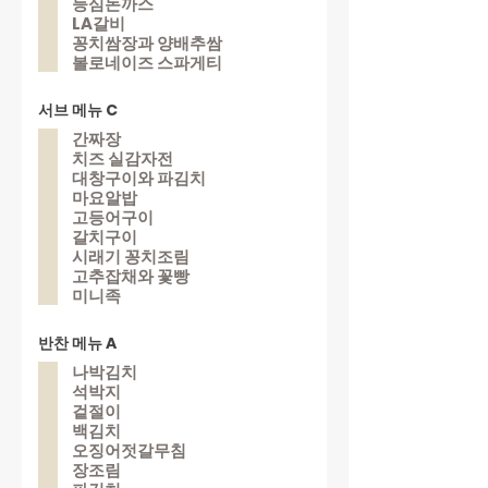
등심돈까스
LA갈비
꽁치쌈장과 양배추쌈
볼로네이즈 스파게티
서브 메뉴 C
간짜장
치즈 실감자전
대창구이와 파김치
마요알밥
고등어구이
갈치구이
시래기 꽁치조림
고추잡채와 꽃빵
미니족
반찬 메뉴 A
나박김치
석박지
겉절이
백김치
오징어젓갈무침
장조림