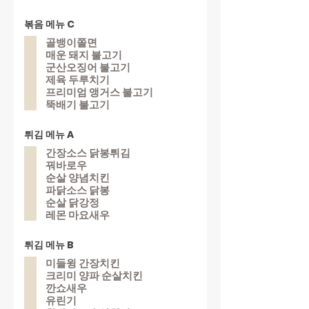
볶음 메뉴 C
골뱅이쫄면
매운 돼지 불고기
군산오징어 불고기
제육 두루치기
프리미엄 앵거스 불고기
뚝배기 불고기
튀김 메뉴 A
간장소스 닭봉튀김
꿔바로우
순살 양념치킨
파닭소스 닭봉
순살 닭강정
레몬 마요새우
튀김 메뉴 B
미들윙 간장치킨
크리미 양파 순살치킨
깐쇼새우
유린기