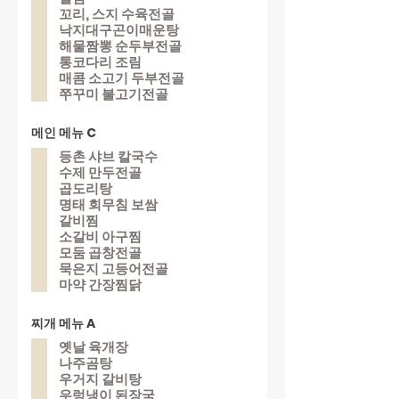
꼬리, 스지 수육전골
낙지대구곤이매운탕
해물짬뽕 순두부전골
통코다리 조림
매콤 소고기 두부전골
쭈꾸미 불고기전골
메인 메뉴 C
등촌 샤브 칼국수
수제 만두전골
곱도리탕
명태 회무침 보쌈
갈비찜
소갈비 아구찜
모둠 곱창전골
묵은지 고등어전골
마약 간장찜닭
찌개 메뉴 A
옛날 육개장
나주곰탕
우거지 갈비탕
우렁냉이 된장국