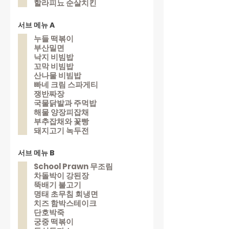
할라피뇨 순살치킨
서브 메뉴 A
누들 떡볶이
부산밀면
낙지 비빔밥
꼬막 비빔밥
산나물 비빔밥
빠네 크림 스파게티
쟁반짜장
국물닭발과 주먹밥
해물 양장피잡채
부추잡채와 꽃빵
돼지고기 녹두전
서브 메뉴 B
School Prawn 무조림
차돌박이 강된장
뚝배기 불고기
명태 초무침 회냉면
치즈 함박스테이크
단호박죽
궁중 떡볶이